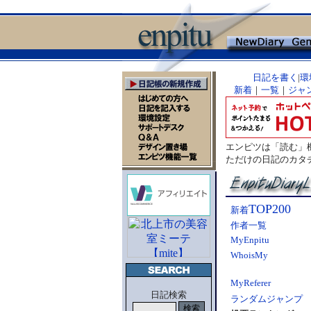
日記を書く
|
環
新着
｜
一覧
｜
ジャ
エンピツは「読む」
ただけの日記のカタ
TOP200
新着
作者一覧
MyEnpitu
WhoisMy
MyReferer
日記検索
ランダムジャンプ