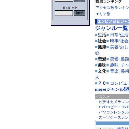
投票ランキング
アクセス数ランキ
ID JUMP
エリア別
ジャンル一覧
■
生活
■
日常/生活
■
社会
■
時事/社会
■
健康
■
美容/お
心
■
恋愛
■
恋愛
|
遠
■
趣味
■
趣味
|
チ
■
文化
■
音楽
|
美術
人
■
ＰＣ
■
コンピュ
more(ジャンル
オススメ
・
ビデオカメラレン
・
DVDコピー・DV
・
パソコンレンタル
・
スーツケースレン